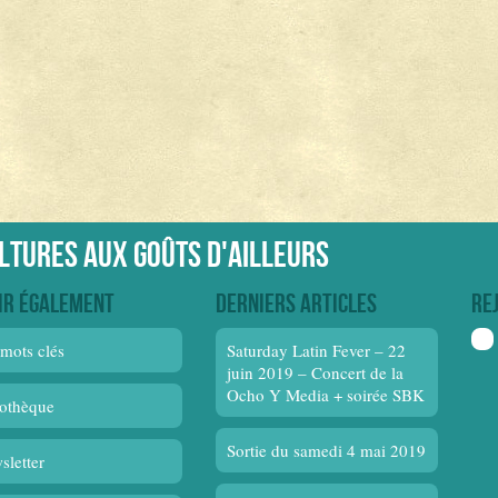
ultures aux goûts d'ailleurs
ir également
Derniers articles
Re
mots clés
Saturday Latin Fever – 22
juin 2019 – Concert de la
Ocho Y Media + soirée SBK
othèque
Sortie du samedi 4 mai 2019
sletter