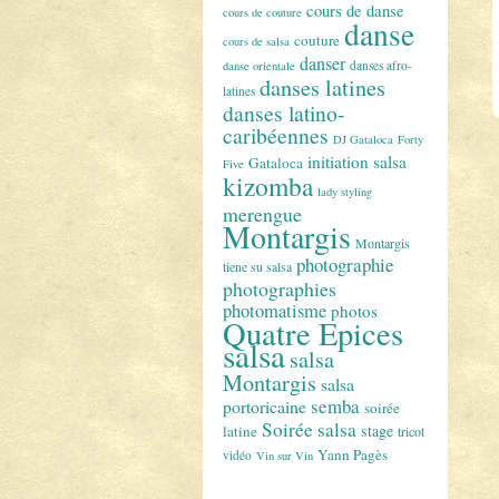
cours de danse
cours de couture
danse
couture
cours de salsa
danser
danses afro-
danse orientale
danses latines
latines
danses latino-
caribéennes
DJ Gataloca
Forty
initiation salsa
Gataloca
Five
kizomba
lady styling
merengue
Montargis
Montargis
photographie
tiene su salsa
photographies
photomatisme
photos
Quatre Epices
salsa
salsa
Montargis
salsa
semba
portoricaine
soirée
Soirée salsa
stage
latine
tricot
Yann Pagès
vidéo
Vin sur Vin