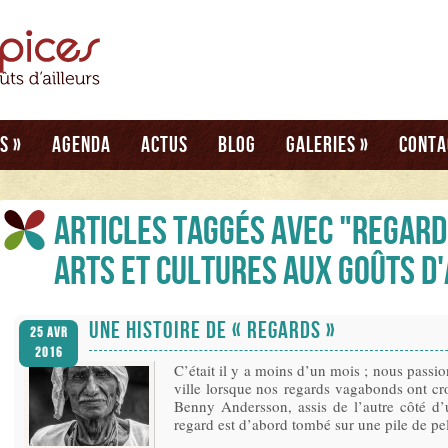
és
»
Agenda
Actus
Blog
Galeries
»
Conta
Articles taggés avec "Regard
Arts et cultures aux goûts d
UNE HISTOIRE DE « REGARDS »
25 Avr
2016
C’était il y a moins d’un mois ; nous passio
ville lorsque nos regards vagabonds ont c
Benny Andersson, assis de l’autre côté d’
regard est d’abord tombé sur une pile de pel