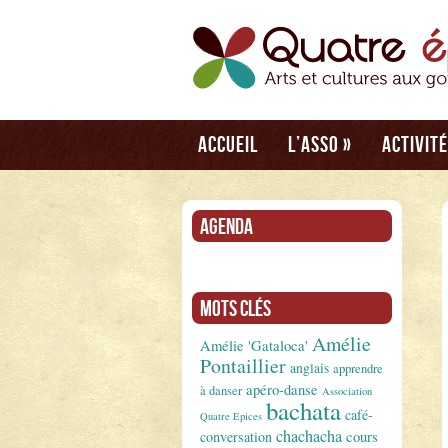
Accueil
L’asso
»
Activit
Agenda
Mots clés
Amélie
Amélie 'Gataloca'
Pontaillier
anglais
apprendre
apéro-danse
à danser
Association
bachata
café-
Quatre Epices
chachacha
conversation
cours