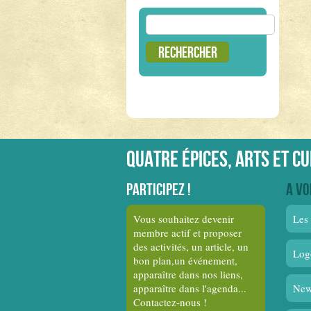
Rechercher :
Quatre épices, arts et c
Participez !
A vo
Vous souhaitez devenir
Les 
membre actif et proposer
des activités, un article, un
Log
bon plan,un événement,
apparaître dans nos liens,
apparaître dans l'agenda...
New
Contactez-nous !