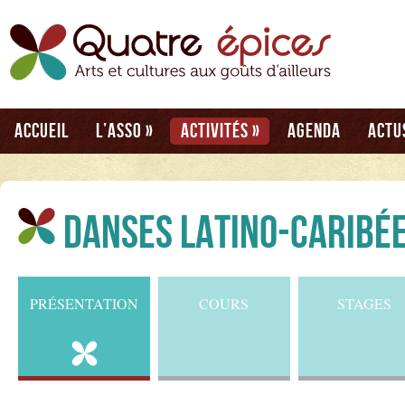
Accueil
L’asso
»
Activités
»
Agenda
Actu
Danses latino-caribé
PRÉSENTATION
COURS
STAGES