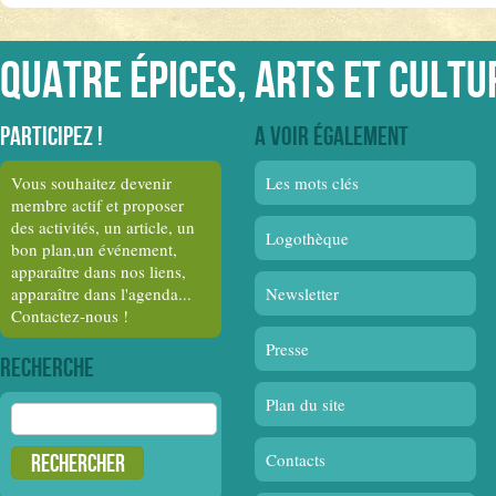
Quatre épices, arts et cultu
Participez !
A voir également
Vous souhaitez devenir
Les mots clés
membre actif et proposer
des activités, un article, un
Logothèque
bon plan,un événement,
apparaître dans nos liens,
apparaître dans l'agenda...
Newsletter
Contactez-nous !
Presse
Recherche
Plan du site
Rechercher :
Contacts