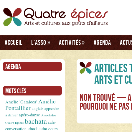
Accueil
L’asso
»
Activités
»
Agenda
Actu
Articles 
Agenda
Arts et c
Mots clés
Non Trouvé — Au
Amélie
Amélie 'Gataloca'
Pourquoi ne pas
Pontaillier
anglais
apprendre
apéro-danse
à danser
Association
bachata
café-
Quatre Epices
chachacha
conversation
cours