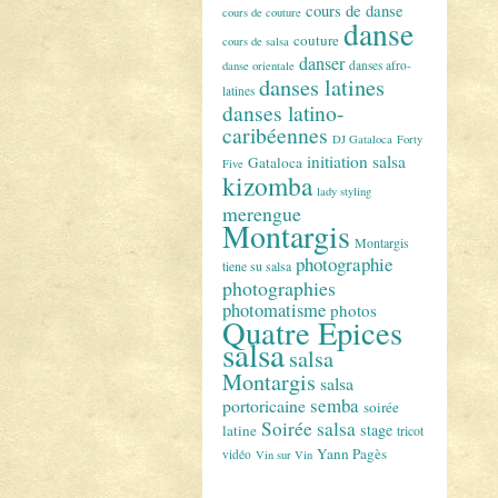
cours de danse
cours de couture
danse
couture
cours de salsa
danser
danses afro-
danse orientale
danses latines
latines
danses latino-
caribéennes
DJ Gataloca
Forty
initiation salsa
Gataloca
Five
kizomba
lady styling
merengue
Montargis
Montargis
photographie
tiene su salsa
photographies
photomatisme
photos
Quatre Epices
salsa
salsa
Montargis
salsa
semba
portoricaine
soirée
Soirée salsa
stage
latine
tricot
Yann Pagès
vidéo
Vin sur Vin