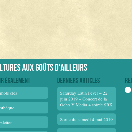
ultures aux goûts d'ailleurs
ir également
Derniers articles
Re
mots clés
Saturday Latin Fever – 22
juin 2019 – Concert de la
Ocho Y Media + soirée SBK
othèque
Sortie du samedi 4 mai 2019
sletter