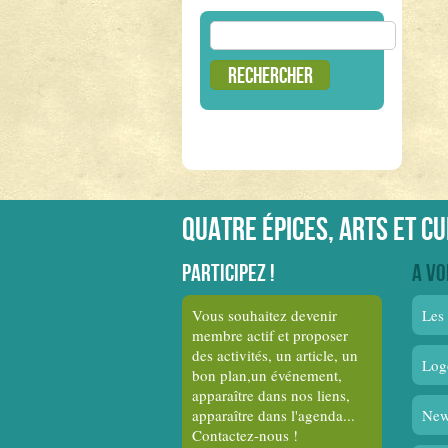
Rechercher :
Quatre épices, arts et c
Participez !
A vo
Vous souhaitez devenir
Les 
membre actif et proposer
des activités, un article, un
Log
bon plan,un événement,
apparaître dans nos liens,
apparaître dans l'agenda...
New
Contactez-nous !