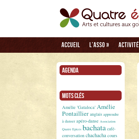
Accueil
L’asso
»
Activit
Agenda
Mots clés
Amélie
Amélie 'Gataloca'
Pontaillier
anglais
apprendre
apéro-danse
à danser
Association
bachata
café-
Quatre Epices
chachacha
conversation
cours