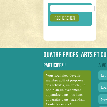
Rechercher :
Quatre épices, arts et c
Participez !
A vo
Vous souhaitez devenir
Les 
membre actif et proposer
des activités, un article, un
Log
bon plan,un événement,
apparaître dans nos liens,
apparaître dans l'agenda...
New
Contactez-nous !