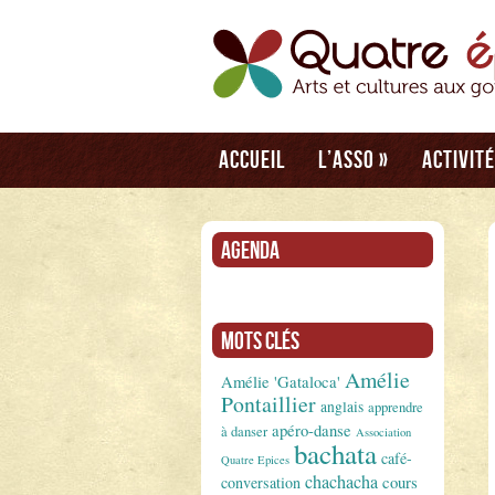
Accueil
L’asso
»
Activit
Agenda
Mots clés
Amélie
Amélie 'Gataloca'
Pontaillier
anglais
apprendre
apéro-danse
à danser
Association
bachata
café-
Quatre Epices
chachacha
conversation
cours