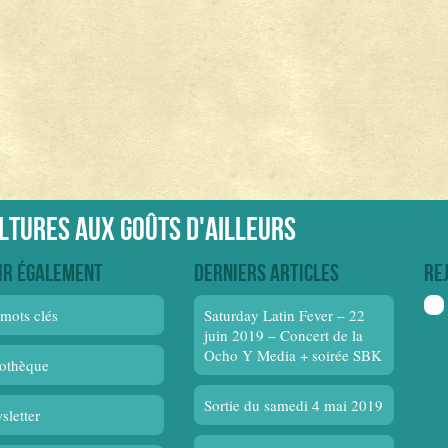
ultures aux goûts d'ailleurs
ir également
Derniers articles
Re
mots clés
Saturday Latin Fever – 22
juin 2019 – Concert de la
Ocho Y Media + soirée SBK
othèque
Sortie du samedi 4 mai 2019
sletter