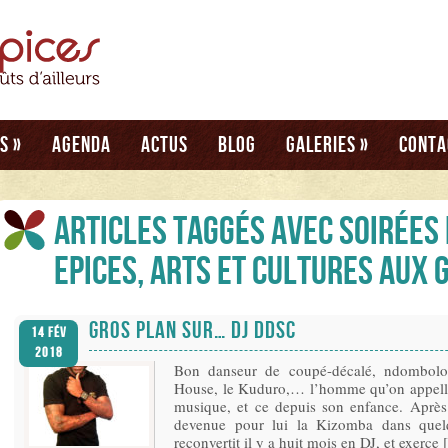
és
»
Agenda
Actus
Blog
Galeries
»
Conta
Articles taggés avec soirées
Epices, Arts et cultures aux 
GROS PLAN SUR… DJ DDSC
14 Fév
2018
Bon danseur de coupé-décalé, ndombolo
House, le Kuduro,… l’homme qu’on appelle
musique, et ce depuis son enfance. Après 
devenue pour lui la Kizomba dans quelq
reconvertit il y a huit mois en DJ, et exerce