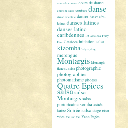
cours de danse
cours de couture
danse
couture
cours de salsa
danser
danses afro-
danse orientale
danses latines
latines
danses latino-
caribéennes
DJ Gataloca
Forty
initiation salsa
Gataloca
Five
kizomba
lady styling
merengue
Montargis
Montargis
photographie
tiene su salsa
photographies
photomatisme
photos
Quatre Epices
salsa
salsa
Montargis
salsa
semba
portoricaine
soirée
Soirée salsa
stage
latine
tricot
Yann Pagès
vidéo
Vin sur Vin