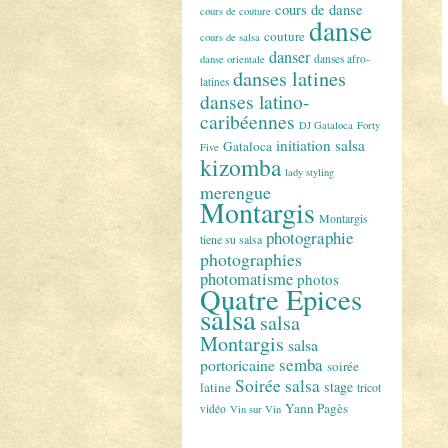
cours de danse
cours de couture
danse
couture
cours de salsa
danser
danses afro-
danse orientale
danses latines
latines
danses latino-
caribéennes
DJ Gataloca
Forty
initiation salsa
Gataloca
Five
kizomba
lady styling
merengue
Montargis
Montargis
photographie
tiene su salsa
photographies
photomatisme
photos
Quatre Epices
salsa
salsa
Montargis
salsa
semba
portoricaine
soirée
Soirée salsa
stage
latine
tricot
Yann Pagès
vidéo
Vin sur Vin