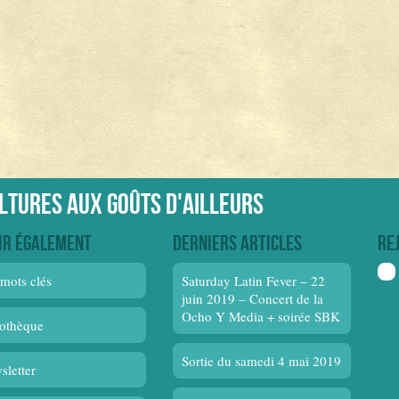
ultures aux goûts d'ailleurs
ir également
Derniers articles
Re
mots clés
Saturday Latin Fever – 22
juin 2019 – Concert de la
Ocho Y Media + soirée SBK
othèque
Sortie du samedi 4 mai 2019
sletter