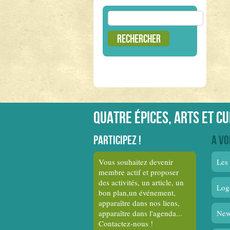
Rechercher :
Quatre épices, arts et c
Participez !
A vo
Vous souhaitez devenir
Les 
membre actif et proposer
des activités, un article, un
Log
bon plan,un événement,
apparaître dans nos liens,
apparaître dans l'agenda...
New
Contactez-nous !