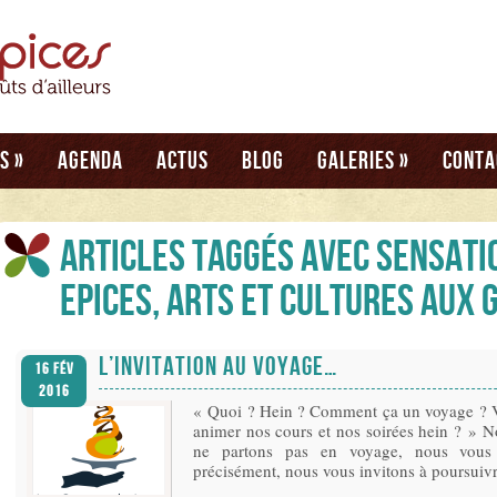
és
»
Agenda
Actus
Blog
Galeries
»
Conta
Articles taggés avec sensati
Epices, Arts et cultures aux 
L’INVITATION AU VOYAGE…
16 Fév
2016
« Quoi ? Hein ? Comment ça un voyage ? V
animer nos cours et nos soirées hein ? » N
ne partons pas en voyage, nous vou
précisément, nous vous invitons à poursuiv