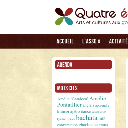
Accueil
L’asso
»
Activit
Agenda
Mots clés
Amélie
Amélie 'Gataloca'
Pontaillier
anglais
apprendre
apéro-danse
à danser
Association
bachata
café-
Quatre Epices
chachacha
conversation
cours