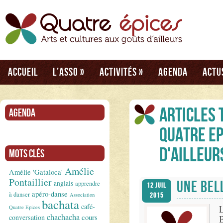
Accueil
L’asso
»
Activités
»
Agenda
Actu
Articles 
Agenda
Quatre Ep
d'ailleur
Mots clés
Amélie
Amélie 'Gataloca'
Pontaillier
UNE BEL
anglais
apprendre
12 Juil
apéro-danse
à danser
Association
2015
bachata
café-
Quatre Epices
chachacha
conversation
cours