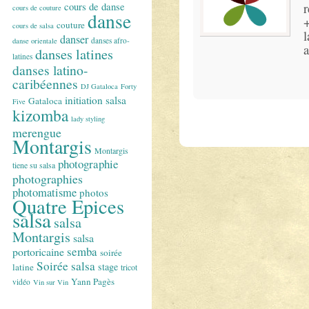
r
cours de danse
cours de couture
danse
+
couture
cours de salsa
l
danser
danses afro-
danse orientale
a
danses latines
latines
danses latino-
caribéennes
DJ Gataloca
Forty
initiation salsa
Gataloca
Five
kizomba
lady styling
merengue
Montargis
Montargis
photographie
tiene su salsa
photographies
photomatisme
photos
Quatre Epices
salsa
salsa
Montargis
salsa
semba
portoricaine
soirée
Soirée salsa
stage
latine
tricot
Yann Pagès
vidéo
Vin sur Vin