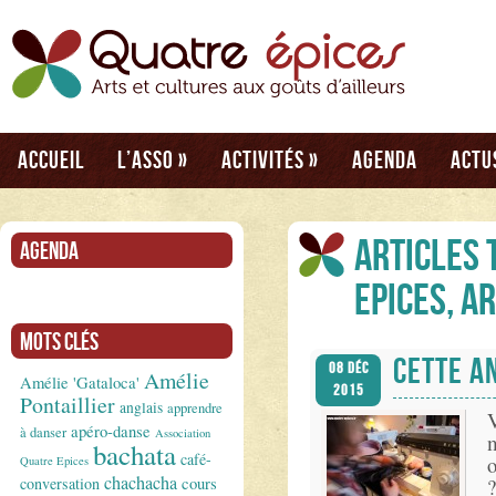
Accueil
L’asso
»
Activités
»
Agenda
Actu
Articles 
Agenda
Epices, A
Mots clés
CETTE AN
08 Déc
Amélie
Amélie 'Gataloca'
2015
Pontaillier
anglais
apprendre
V
apéro-danse
à danser
Association
m
bachata
café-
o
Quatre Epices
chachacha
conversation
cours