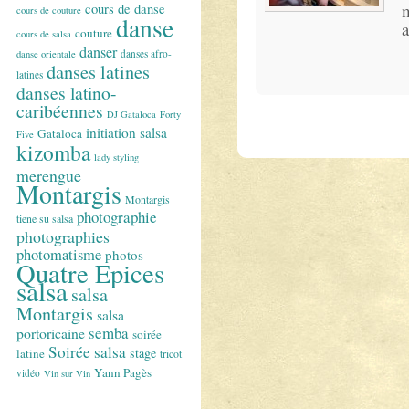
cours de danse
cours de couture
danse
a
couture
cours de salsa
danser
danses afro-
danse orientale
danses latines
latines
danses latino-
caribéennes
DJ Gataloca
Forty
initiation salsa
Gataloca
Five
kizomba
lady styling
merengue
Montargis
Montargis
photographie
tiene su salsa
photographies
photomatisme
photos
Quatre Epices
salsa
salsa
Montargis
salsa
semba
portoricaine
soirée
Soirée salsa
stage
latine
tricot
Yann Pagès
vidéo
Vin sur Vin