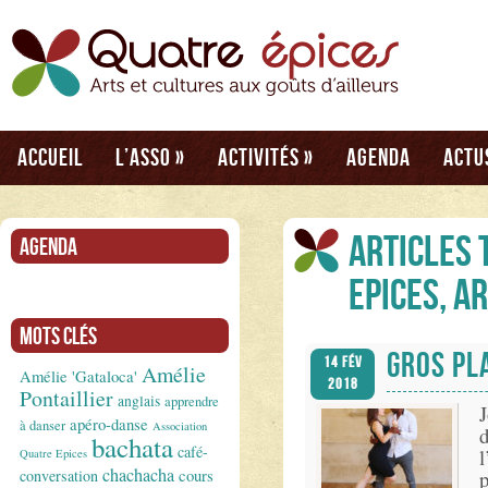
Accueil
L’asso
»
Activités
»
Agenda
Actu
Articles 
Agenda
Epices, A
Mots clés
GROS PL
14 Fév
Amélie
Amélie 'Gataloca'
2018
Pontaillier
anglais
apprendre
J
apéro-danse
à danser
Association
bachata
café-
Quatre Epices
chachacha
conversation
cours
p