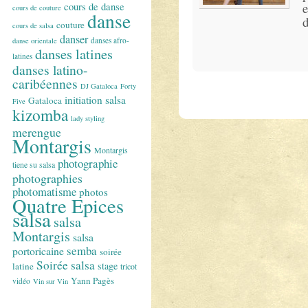
e
cours de danse
cours de couture
danse
d
couture
cours de salsa
danser
danses afro-
danse orientale
danses latines
latines
danses latino-
caribéennes
DJ Gataloca
Forty
initiation salsa
Gataloca
Five
kizomba
lady styling
merengue
Montargis
Montargis
photographie
tiene su salsa
photographies
photomatisme
photos
Quatre Epices
salsa
salsa
Montargis
salsa
semba
portoricaine
soirée
Soirée salsa
stage
latine
tricot
Yann Pagès
vidéo
Vin sur Vin