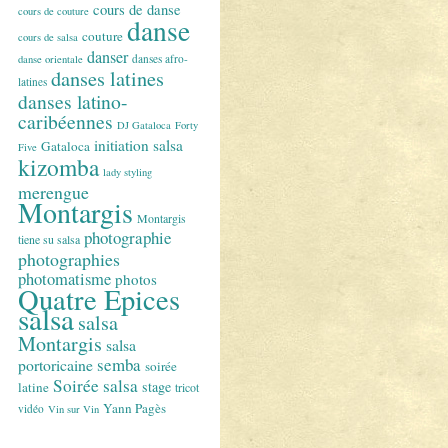
cours de danse
cours de couture
danse
couture
cours de salsa
danser
danses afro-
danse orientale
danses latines
latines
danses latino-
caribéennes
DJ Gataloca
Forty
initiation salsa
Gataloca
Five
kizomba
lady styling
merengue
Montargis
Montargis
photographie
tiene su salsa
photographies
photomatisme
photos
Quatre Epices
salsa
salsa
Montargis
salsa
semba
portoricaine
soirée
Soirée salsa
stage
latine
tricot
Yann Pagès
vidéo
Vin sur Vin