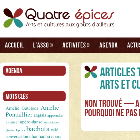
Accueil
L’asso
»
Activités
»
Agenda
Actu
Articles 
Agenda
Arts et c
Mots clés
Non Trouvé — Au
Amélie
Amélie 'Gataloca'
Pourquoi ne pas
Pontaillier
anglais
apprendre
apéro-danse
à danser
Association
bachata
café-
Quatre Epices
chachacha
conversation
cours