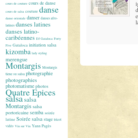
i
cours de danse
cours de couture
danse
d
couture
cours de salsa
e
danser
danses afro-
danse orientale
l
danses latines
latines
danses latino-
caribéennes
DJ Gataloca
Forty
initiation salsa
Gataloca
Five
kizomba
lady styling
merengue
Montargis
Montargis
photographie
tiene su salsa
photographies
photomatisme
photos
Quatre Epices
salsa
salsa
Montargis
salsa
semba
portoricaine
soirée
Soirée salsa
stage
latine
tricot
Yann Pagès
vidéo
Vin sur Vin