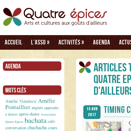
Accueil
L’asso
»
Activités
»
Agenda
Actu
Articles 
Agenda
Quatre Ep
d'ailleur
Mots clés
Amélie
Amélie 'Gataloca'
Pontaillier
TIMING 
anglais
apprendre
13 Avr
apéro-danse
à danser
Association
2017
bachata
café-
Quatre Epices
chachacha
conversation
cours