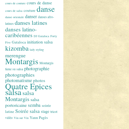
cours de danse
cours de couture
danse
couture
cours de salsa
danser
danses afro-
danse orientale
danses latines
latines
danses latino-
caribéennes
DJ Gataloca
Forty
initiation salsa
Gataloca
Five
kizomba
lady styling
merengue
Montargis
Montargis
photographie
tiene su salsa
photographies
photomatisme
photos
Quatre Epices
salsa
salsa
Montargis
salsa
semba
portoricaine
soirée
Soirée salsa
stage
latine
tricot
Yann Pagès
vidéo
Vin sur Vin