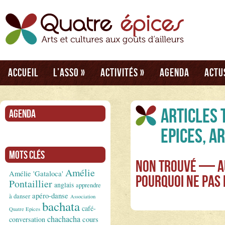
Accueil
L’asso
»
Activités
»
Agenda
Actu
Articles 
Agenda
Epices, A
Mots clés
Non Trouvé — Au
Amélie
Amélie 'Gataloca'
Pourquoi ne pas
Pontaillier
anglais
apprendre
apéro-danse
à danser
Association
bachata
café-
Quatre Epices
chachacha
conversation
cours