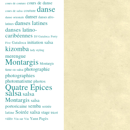
cours de danse
cours de couture
danse
couture
cours de salsa
danser
danses afro-
danse orientale
danses latines
latines
danses latino-
caribéennes
DJ Gataloca
Forty
initiation salsa
Gataloca
Five
kizomba
lady styling
merengue
Montargis
Montargis
photographie
tiene su salsa
photographies
photomatisme
photos
Quatre Epices
salsa
salsa
Montargis
salsa
semba
portoricaine
soirée
Soirée salsa
stage
latine
tricot
Yann Pagès
vidéo
Vin sur Vin