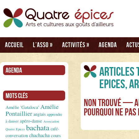
Accueil
L’asso
»
Activités
»
Agenda
Actu
Articles 
Agenda
Epices, A
Mots clés
Non Trouvé — Au
Amélie
Amélie 'Gataloca'
Pourquoi ne pas
Pontaillier
anglais
apprendre
apéro-danse
à danser
Association
bachata
café-
Quatre Epices
chachacha
conversation
cours