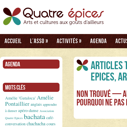
Accueil
L’asso
»
Activités
»
Agenda
Actu
Articles 
Agenda
Epices, A
Mots clés
Non Trouvé — Au
Amélie
Amélie 'Gataloca'
Pourquoi ne pas
Pontaillier
anglais
apprendre
apéro-danse
à danser
Association
bachata
café-
Quatre Epices
chachacha
conversation
cours