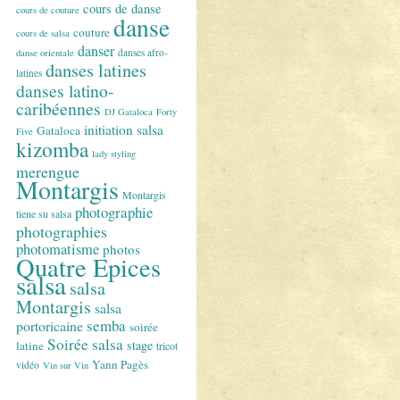
cours de danse
cours de couture
danse
couture
cours de salsa
danser
danses afro-
danse orientale
danses latines
latines
danses latino-
caribéennes
DJ Gataloca
Forty
initiation salsa
Gataloca
Five
kizomba
lady styling
merengue
Montargis
Montargis
photographie
tiene su salsa
photographies
photomatisme
photos
Quatre Epices
salsa
salsa
Montargis
salsa
semba
portoricaine
soirée
Soirée salsa
stage
latine
tricot
Yann Pagès
vidéo
Vin sur Vin