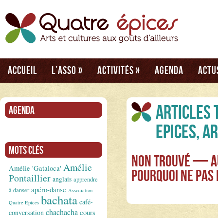
Accueil
L’asso
»
Activités
»
Agenda
Actu
Articles 
Agenda
Epices, A
Mots clés
Non Trouvé — Au
Amélie
Amélie 'Gataloca'
Pourquoi ne pas
Pontaillier
anglais
apprendre
apéro-danse
à danser
Association
bachata
café-
Quatre Epices
chachacha
conversation
cours