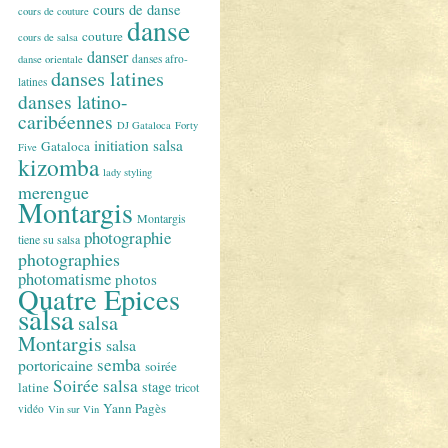
cours de danse
cours de couture
danse
couture
cours de salsa
danser
danses afro-
danse orientale
danses latines
latines
danses latino-
caribéennes
DJ Gataloca
Forty
initiation salsa
Gataloca
Five
kizomba
lady styling
merengue
Montargis
Montargis
photographie
tiene su salsa
photographies
photomatisme
photos
Quatre Epices
salsa
salsa
Montargis
salsa
semba
portoricaine
soirée
Soirée salsa
stage
latine
tricot
Yann Pagès
vidéo
Vin sur Vin