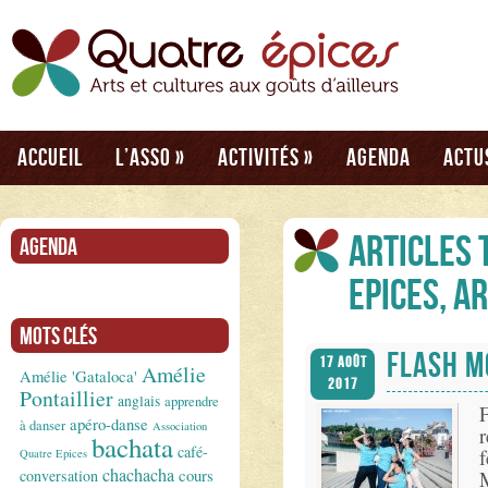
Accueil
L’asso
»
Activités
»
Agenda
Actu
Articles 
Agenda
Epices, A
Mots clés
FLASH M
17 Août
Amélie
Amélie 'Gataloca'
2017
Pontaillier
anglais
apprendre
F
apéro-danse
à danser
Association
r
bachata
café-
Quatre Epices
chachacha
conversation
cours
M