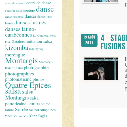
p
cours de danse
cours de couture
danse
couture
cours de salsa
danser
danses afro-
danse orientale
danses latines
latines
danses latino-
caribéennes
4 STAG
DJ Gataloca
Forty
19 Août
initiation salsa
Gataloca
Five
2011
FUSIONS
kizomba
lady styling
merengue
Montargis
I
Montargis
G
photographie
tiene su salsa
d
photographies
d
photomatisme
photos
e
Quatre Epices
g
salsa
salsa
Montargis
salsa
semba
portoricaine
soirée
Soirée salsa
stage
latine
tricot
Yann Pagès
vidéo
Vin sur Vin