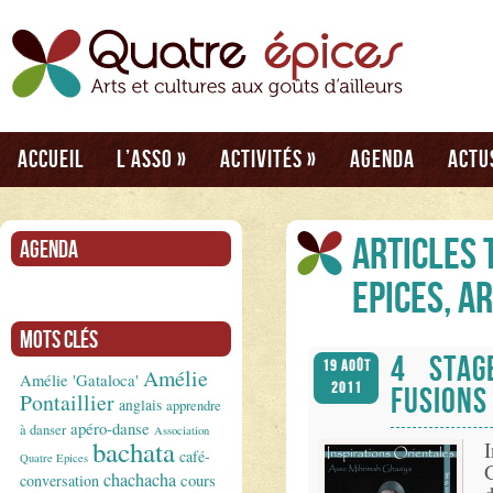
Accueil
L’asso
»
Activités
»
Agenda
Actu
Articles 
Agenda
Epices, A
Mots clés
4 STAG
19 Août
Amélie
Amélie 'Gataloca'
2011
FUSIONS
Pontaillier
anglais
apprendre
apéro-danse
à danser
Association
bachata
I
café-
Quatre Epices
G
chachacha
conversation
cours