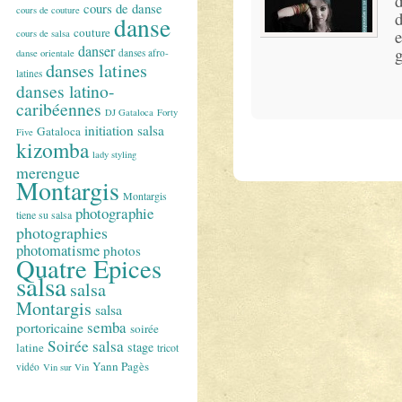
d
cours de danse
cours de couture
d
danse
couture
e
cours de salsa
danser
g
danses afro-
danse orientale
danses latines
latines
danses latino-
caribéennes
DJ Gataloca
Forty
initiation salsa
Gataloca
Five
kizomba
lady styling
merengue
Montargis
Montargis
photographie
tiene su salsa
photographies
photomatisme
photos
Quatre Epices
salsa
salsa
Montargis
salsa
semba
portoricaine
soirée
Soirée salsa
stage
latine
tricot
Yann Pagès
vidéo
Vin sur Vin