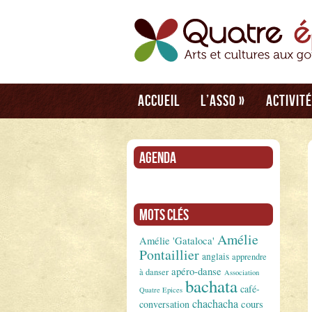
Accueil
L’asso
»
Activit
Agenda
Mots clés
Amélie
Amélie 'Gataloca'
Pontaillier
anglais
apprendre
apéro-danse
à danser
Association
bachata
café-
Quatre Epices
chachacha
conversation
cours