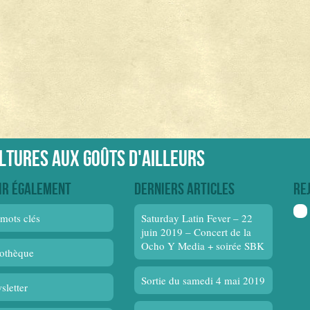
ultures aux goûts d'ailleurs
ir également
Derniers articles
Re
mots clés
Saturday Latin Fever – 22
juin 2019 – Concert de la
Ocho Y Media + soirée SBK
othèque
Sortie du samedi 4 mai 2019
sletter