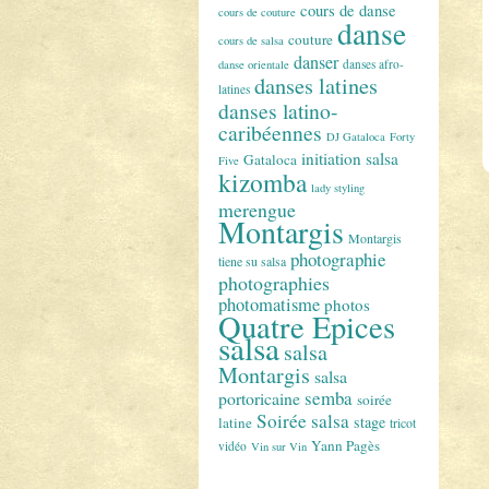
cours de danse
cours de couture
danse
couture
cours de salsa
danser
danses afro-
danse orientale
danses latines
latines
danses latino-
caribéennes
DJ Gataloca
Forty
initiation salsa
Gataloca
Five
kizomba
lady styling
merengue
Montargis
Montargis
photographie
tiene su salsa
photographies
photomatisme
photos
Quatre Epices
salsa
salsa
Montargis
salsa
semba
portoricaine
soirée
Soirée salsa
stage
latine
tricot
Yann Pagès
vidéo
Vin sur Vin