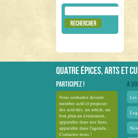
Rechercher :
Quatre épices, arts et c
Participez !
A vo
Vous souhaitez devenir
Les 
membre actif et proposer
des activités, un article, un
Log
bon plan,un événement,
apparaître dans nos liens,
apparaître dans l'agenda...
New
Contactez-nous !