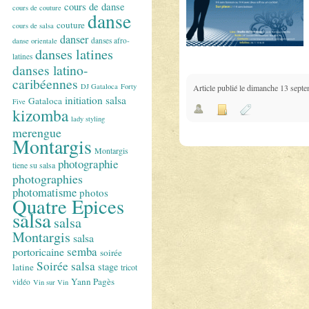
cours de danse
cours de couture
danse
couture
cours de salsa
danser
danses afro-
danse orientale
danses latines
latines
danses latino-
caribéennes
DJ Gataloca
Forty
Article publié le dimanche 13 sept
initiation salsa
Gataloca
Five
kizomba
lady styling
merengue
Montargis
Montargis
photographie
tiene su salsa
photographies
photomatisme
photos
Quatre Epices
salsa
salsa
Montargis
salsa
semba
portoricaine
soirée
Soirée salsa
stage
latine
tricot
Yann Pagès
vidéo
Vin sur Vin