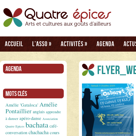
Accueil
L’asso
»
Activités
»
Agenda
Actu
flyer_w
Agenda
Mots clés
Amélie
Amélie 'Gataloca'
Pontaillier
anglais
apprendre
apéro-danse
à danser
Association
bachata
café-
Quatre Epices
chachacha
conversation
cours