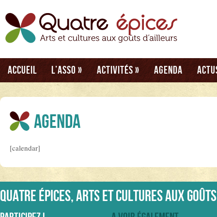
Accueil
L’asso
»
Activités
»
Agenda
Actu
Agenda
[calendar]
Quatre épices, arts et cultures aux goûts
Participez !
A voir également