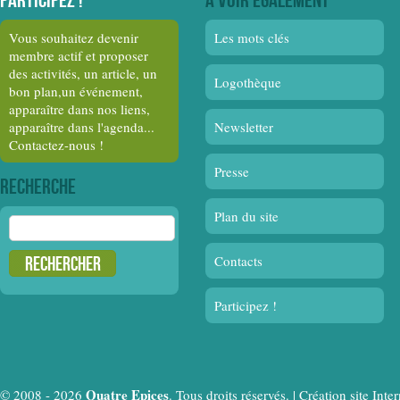
Vous souhaitez devenir
Les mots clés
membre actif et proposer
des activités, un article, un
Logothèque
bon plan,un événement,
apparaître dans nos liens,
apparaître dans l'agenda...
Newsletter
Contactez-nous !
Presse
Recherche
Plan du site
Rechercher :
Contacts
Participez !
Quatre Epices
© 2008 - 2026
. Tous droits réservés. |
Création site In