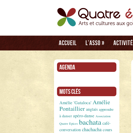
Accueil
L’asso
»
Activit
Agenda
Mots clés
Amélie
Amélie 'Gataloca'
Pontaillier
anglais
apprendre
apéro-danse
à danser
Association
bachata
café-
Quatre Epices
chachacha
conversation
cours