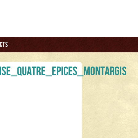
cts
nse_quatre_epices_montargis