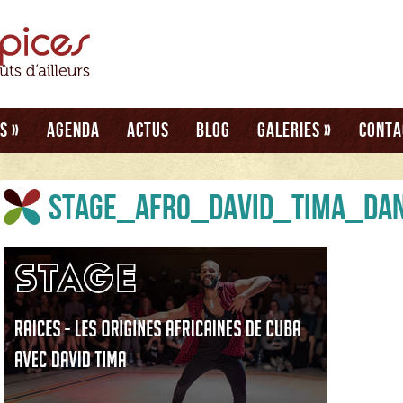
és
»
Agenda
Actus
Blog
Galeries
»
Conta
stage_afro_david_tima_da