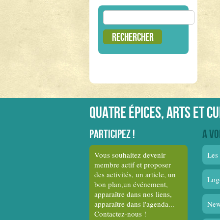
Rechercher :
Quatre épices, arts et c
Participez !
A vo
Vous souhaitez devenir
Les 
membre actif et proposer
des activités, un article, un
Log
bon plan,un événement,
apparaître dans nos liens,
apparaître dans l'agenda...
New
Contactez-nous !