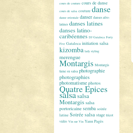
cours de danse
cours de couture
danse
couture
cours de salsa
danser
danses afro-
danse orientale
danses latines
latines
danses latino-
caribéennes
DJ Gataloca
Forty
initiation salsa
Gataloca
Five
kizomba
lady styling
merengue
Montargis
Montargis
photographie
tiene su salsa
photographies
photomatisme
photos
Quatre Epices
salsa
salsa
Montargis
salsa
semba
portoricaine
soirée
Soirée salsa
stage
latine
tricot
Yann Pagès
vidéo
Vin sur Vin