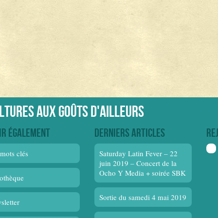
ultures aux goûts d'ailleurs
ir également
Derniers articles
Re
mots clés
Saturday Latin Fever – 22
juin 2019 – Concert de la
Ocho Y Media + soirée SBK
othèque
Sortie du samedi 4 mai 2019
sletter