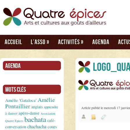
Accueil
L’asso
»
Activités
»
Agenda
Actu
logo_qua
Agenda
Mots clés
Amélie
Amélie 'Gataloca'
Pontaillier
anglais
apprendre
Article publié le mercredi 17 janvie
apéro-danse
à danser
Association
bachata
café-
Quatre Epices
chachacha
conversation
cours