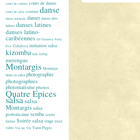
cours de danse
cours de couture
danse
couture
cours de salsa
danser
danses afro-
danse orientale
danses latines
latines
danses latino-
caribéennes
DJ Gataloca
Forty
initiation salsa
Gataloca
Five
kizomba
lady styling
merengue
Montargis
Montargis
photographie
tiene su salsa
photographies
photomatisme
photos
Quatre Epices
salsa
salsa
Montargis
salsa
semba
portoricaine
soirée
Soirée salsa
stage
latine
tricot
Yann Pagès
vidéo
Vin sur Vin